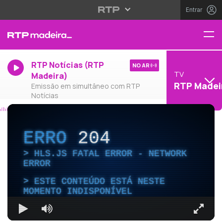
Entrar
RTP Notícias (RTP
NO AR
TV
Madeira)
RTP Madei
Emissão em simultâneo com RTP
Notícias
ERRO
204
HLS.JS FATAL ERROR - NETWORK
ERROR
ESTE CONTEÚDO ESTÁ NESTE
MOMENTO INDISPONÍVEL