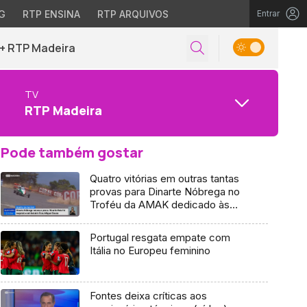
G
RTP ENSINA
RTP ARQUIVOS
Entrar
+ RTP Madeira
TV
RTP Madeira
Pode também gostar
Quatro vitórias em outras tantas
provas para Dinarte Nóbrega no
Troféu da AMAK dedicado às
rampas
Portugal resgata empate com
Itália no Europeu feminino
Fontes deixa críticas aos