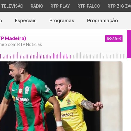
TELEVISÃO
RÁDIO
RTP PLAY
RTP PALCO
RTP ZIG ZA
o
Especiais
Programas
Programação
TP Madeira)
NO AR
neo com RTP Notícias