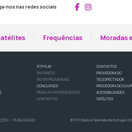
Aceder ao Fac
Aceder ao I
ga-nos nas redes sociais
atélites
Frequências
Moradas e
RTP PLAY
CONTACTOS
EM DIRETO
PROVEDORA DO
REVER PROGRAMAS
TELESPECTADOR
CONCURSOS
PROVEDORA DO OUVI
S
PERGUNTAS FREQUENTES
ACESSIBILIDADES
CONTACTOS
SATÉLITES
IÇÕES
PUBLICIDADE
© RTP, Rádio e Televisão de Portugal 2
|