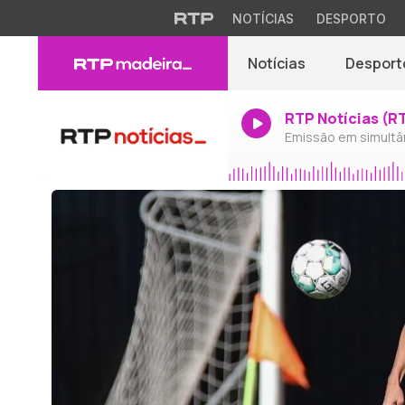
NOTÍCIAS
DESPORTO
Notícias
Desport
RTP Notícias (R
Emissão em simultâ