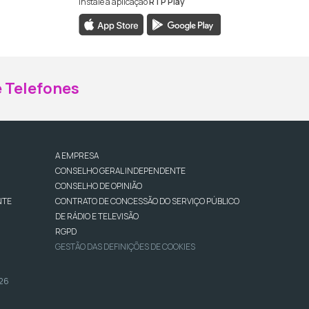
Instale a aplicação
RTP Play
ebook da RTP Madeira
nstagram da RTP Madeira
 Telefones
A EMPRESA
CONSELHO GERAL INDEPENDENTE
CONSELHO DE OPINIÃO
NTE
CONTRATO DE CONCESSÃO DO SERVIÇO PÚBLICO
DE RÁDIO E TELEVISÃO
RGPD
GESTÃO DAS DEFINIÇÕES DE COOKIES
026