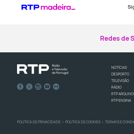
Si
Redes de S
NOTÍCIAS
DESPORTO
TELEVISÃO
RÁDIO
RTP ARQUIVO
RTP ENSINA
POLÍTICA DE PRIVACIDADE
POLÍTICA DE COOKIES
TERMOS E COND
|
|