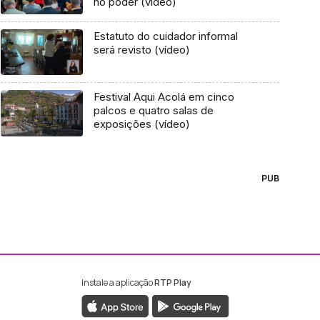
no poder (vídeo)
Estatuto do cuidador informal
será revisto (vídeo)
Festival Aqui Acolá em cinco
palcos e quatro salas de
exposições (vídeo)
PUB
Instale a aplicação
RTP Play
ebook da RTP Madeira
nstagram da RTP Madeira