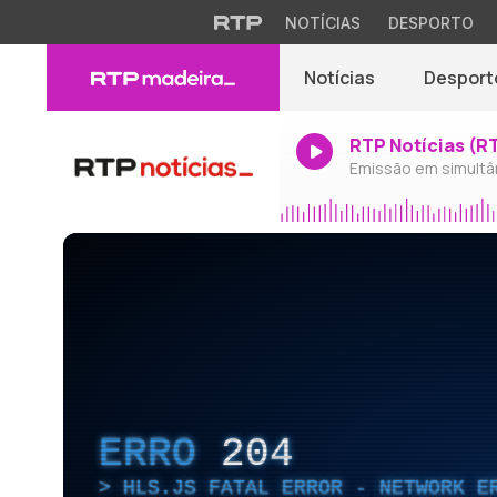
NOTÍCIAS
DESPORTO
Notícias
Desport
RTP Notícias (R
Emissão em simultâ
ERRO
204
HLS.JS FATAL ERROR - NETWORK E