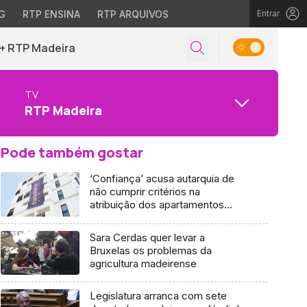
G
RTP ENSINA
RTP ARQUIVOS
Entrar
+ RTP Madeira
TV
RTP Madeira
Pode também gostar
‘Confiança’ acusa autarquia de
não cumprir critérios na
atribuição dos apartamentos
(áudio)
Sara Cerdas quer levar a
Bruxelas os problemas da
agricultura madeirense
Legislatura arranca com sete