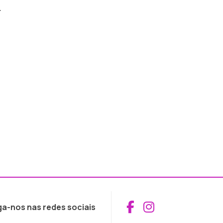
.
Aceder ao Fac
Aceder ao I
ga-nos nas redes sociais