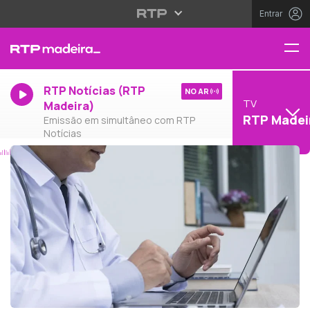
Entrar
RTP Notícias (RTP
NO AR
TV
Madeira)
RTP Madei
Emissão em simultâneo com RTP
Notícias