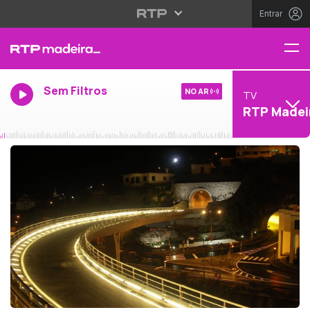
Entrar
Sem Filtros
NO AR
TV
RTP Madei