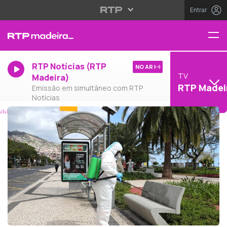
Entrar
RTP Notícias (RTP
NO AR
TV
Madeira)
RTP Madei
Emissão em simultâneo com RTP
Notícias