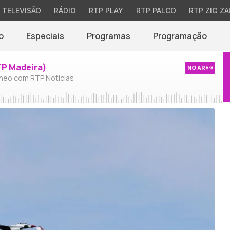
TELEVISÃO
RÁDIO
RTP PLAY
RTP PALCO
RTP ZIG ZA
o
Especiais
Programas
Programação
TP Madeira)
NO AR
neo com RTP Notícias