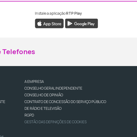
Instale a aplicação
RTP Play
ebook da RTP Madeira
nstagram da RTP Madeira
 Telefones
A EMPRESA
CONSELHO GERAL INDEPENDENTE
CONSELHO DE OPINIÃO
NTE
CONTRATO DE CONCESSÃO DO SERVIÇO PÚBLICO
DE RÁDIO E TELEVISÃO
RGPD
GESTÃO DAS DEFINIÇÕES DE COOKIES