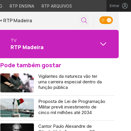
G
RTP ENSINA
RTP ARQUIVOS
Entrar
+ RTP Madeira
TV
RTP Madeira
Pode também gostar
Vigilantes da natureza vão ter
uma carreira especial dentro da
função pública
Proposta de Lei de Programação
Militar prevê investimento de
cinco mil milhões até 2034
Cantor Paulo Alexandre de