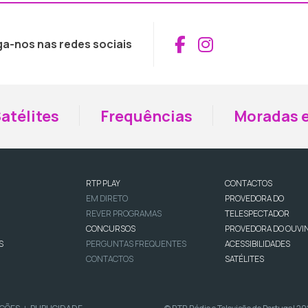
Aceder ao Fac
Aceder ao I
ga-nos nas redes sociais
atélites
Frequências
Moradas e
RTP PLAY
CONTACTOS
EM DIRETO
PROVEDORA DO
REVER PROGRAMAS
TELESPECTADOR
CONCURSOS
PROVEDORA DO OUVI
S
PERGUNTAS FREQUENTES
ACESSIBILIDADES
CONTACTOS
SATÉLITES