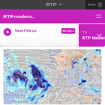
Entrar
Sem Filtros
NO AR
TV
RTP Madei