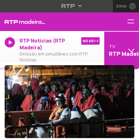
Entrar
RTP Notícias (RTP
NO AR
TV
Madeira)
RTP Madei
Emissão em simultâneo com RTP
Notícias