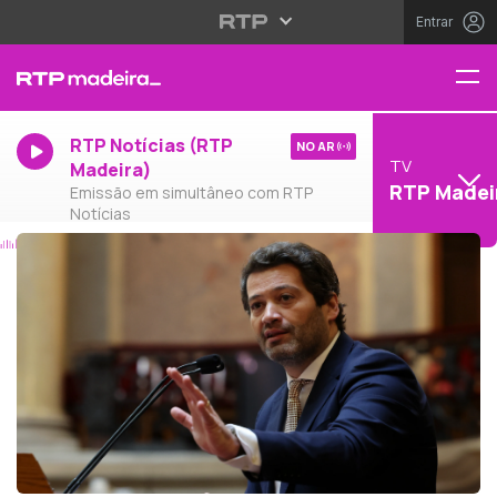
Entrar
RTP Notícias (RTP
NO AR
TV
Madeira)
RTP Madei
Emissão em simultâneo com RTP
Notícias