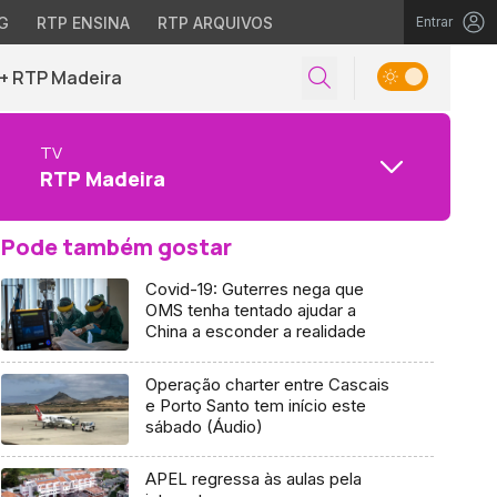
G
RTP ENSINA
RTP ARQUIVOS
Entrar
+ RTP Madeira
TV
RTP Madeira
Pode também gostar
Covid-19: Guterres nega que
OMS tenha tentado ajudar a
China a esconder a realidade
Operação charter entre Cascais
e Porto Santo tem início este
sábado (Áudio)
APEL regressa às aulas pela