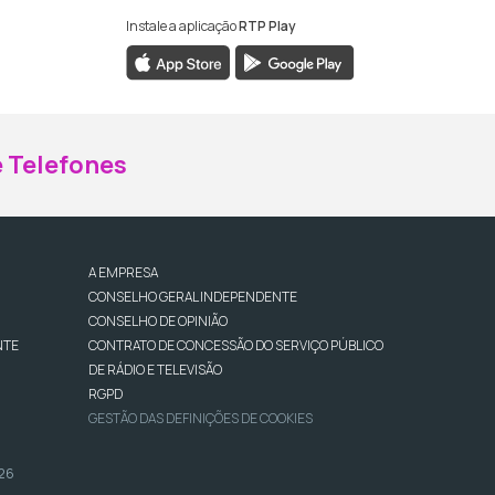
Instale a aplicação
RTP Play
ebook da RTP Madeira
nstagram da RTP Madeira
 Telefones
A EMPRESA
CONSELHO GERAL INDEPENDENTE
CONSELHO DE OPINIÃO
NTE
CONTRATO DE CONCESSÃO DO SERVIÇO PÚBLICO
DE RÁDIO E TELEVISÃO
RGPD
GESTÃO DAS DEFINIÇÕES DE COOKIES
026