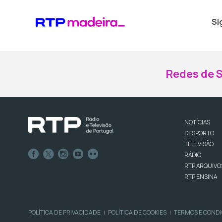
Si
Redes de S
NOTÍCIAS
DESPORTO
TELEVISÃO
RÁDIO
RTP ARQUIVO
RTP ENSINA
POLÍTICA DE PRIVACIDADE
POLÍTICA DE COOKIES
TERMOS E COND
|
|