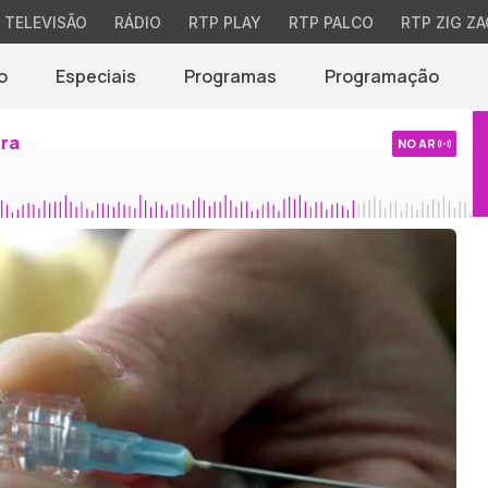
TELEVISÃO
RÁDIO
RTP PLAY
RTP PALCO
RTP ZIG ZA
o
Especiais
Programas
Programação
ira
NO AR