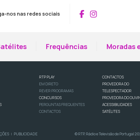
Aceder ao Fac
Aceder ao I
ga-nos nas redes sociais
atélites
Frequências
Moradas e
RTP PLAY
CONTACTOS
EM DIRETO
PROVEDORA DO
REVER PROGRAMAS
TELESPECTADOR
CONCURSOS
PROVEDORA DO OUVI
S
PERGUNTAS FREQUENTES
ACESSIBILIDADES
CONTACTOS
SATÉLITES
IÇÕES
PUBLICIDADE
© RTP, Rádio e Televisão de Portugal 2
|