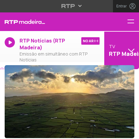
Entrar
RTP Notícias (RTP
NO AR
TV
Madeira)
RTP Madei
Emissão em simultâneo com RTP
Notícias