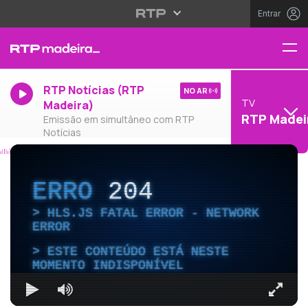
Entrar
RTP Notícias (RTP
NO AR
TV
Madeira)
RTP Madei
Emissão em simultâneo com RTP
Notícias
ERRO
204
HLS.JS FATAL ERROR - NETWORK
ERROR
ESTE CONTEÚDO ESTÁ NESTE
MOMENTO INDISPONÍVEL