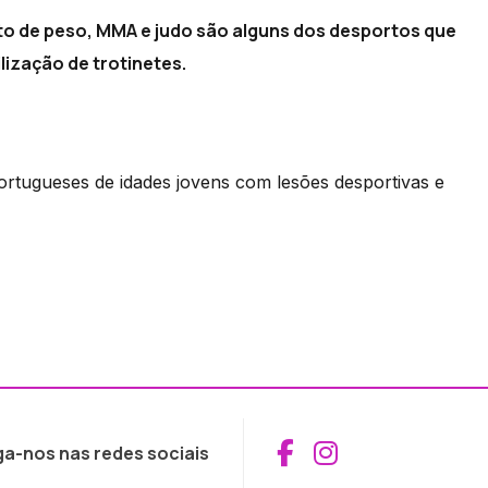
to de peso, MMA e judo são alguns dos desportos que
ização de trotinetes.
ortugueses de idades jovens com lesões desportivas e
Aceder ao Fac
Aceder ao I
ga-nos nas redes sociais