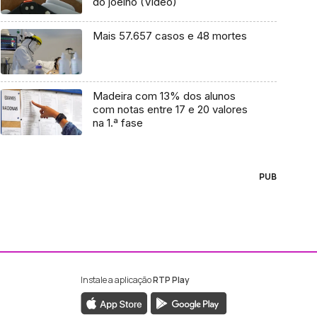
do joelho (Vídeo)
Mais 57.657 casos e 48 mortes
Madeira com 13% dos alunos
com notas entre 17 e 20 valores
na 1.ª fase
PUB
Instale a aplicação
RTP Play
ebook da RTP Madeira
nstagram da RTP Madeira