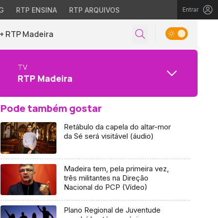
G
RTP ENSINA
RTP ARQUIVOS
Entrar
+ RTP Madeira
TV
RTP Madeira
Pode também gostar
Retábulo da capela do altar-mor
da Sé será visitável (áudio)
Madeira tem, pela primeira vez,
três militantes na Direção
Nacional do PCP (Vídeo)
Plano Regional de Juventude