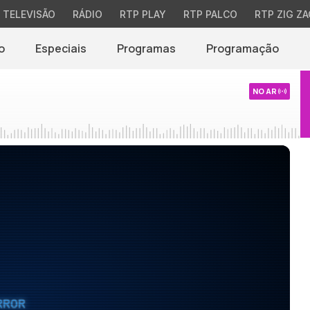
TELEVISÃO
RÁDIO
RTP PLAY
RTP PALCO
RTP ZIG ZA
o
Especiais
Programas
Programação
NO AR
RROR