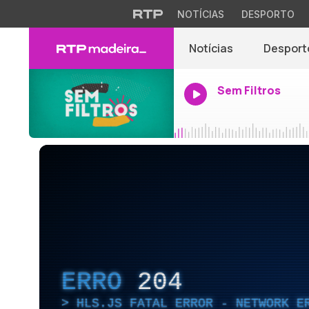
NOTÍCIAS
DESPORTO
Notícias
Desport
Sem Filtros
ERRO
204
HLS.JS FATAL ERROR - NETWORK E