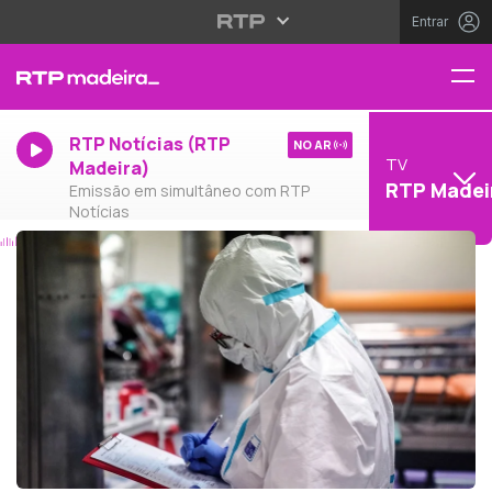
Entrar
RTP Notícias (RTP
NO AR
TV
Madeira)
RTP Madei
Emissão em simultâneo com RTP
Notícias