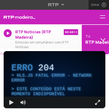
Entrar
RTP Notícias (RTP
NO AR
TV
Madeira)
RTP Madei
Emissão em simultâneo com RTP
Notícias
ERRO
204
HLS.JS FATAL ERROR - NETWORK
ERROR
ESTE CONTEÚDO ESTÁ NESTE
MOMENTO INDISPONÍVEL