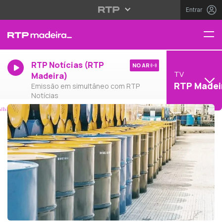
Entrar
RTP Notícias (RTP
NO AR
TV
Madeira)
RTP Madei
Emissão em simultâneo com RTP
Notícias