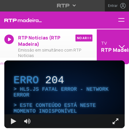
Entrar
RTP Notícias (RTP
NO AR
TV
Madeira)
RTP Madei
Emissão em simultâneo com RTP
Notícias
ERRO
204
HLS.JS FATAL ERROR - NETWORK
ERROR
ESTE CONTEÚDO ESTÁ NESTE
MOMENTO INDISPONÍVEL