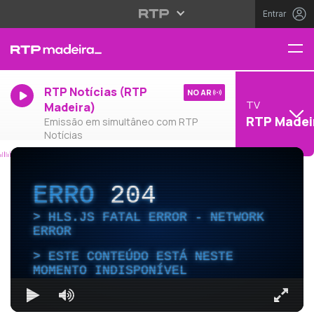
Entrar
RTP Notícias (RTP
NO AR
TV
Madeira)
RTP Madei
Emissão em simultâneo com RTP
Notícias
ERRO
204
HLS.JS FATAL ERROR - NETWORK
ERROR
ESTE CONTEÚDO ESTÁ NESTE
MOMENTO INDISPONÍVEL