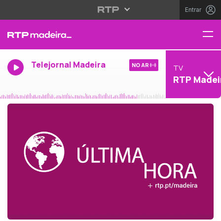
Entrar
Telejornal Madeira
NO AR
TV
RTP Madei