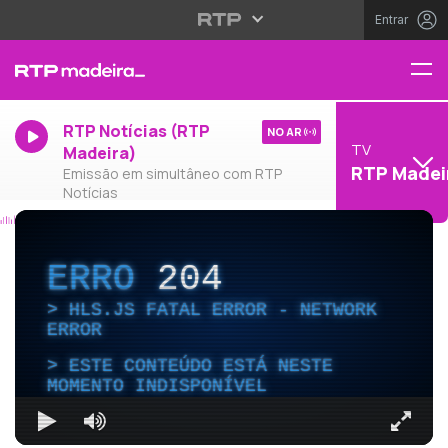
Entrar
RTP Notícias (RTP
NO AR
TV
Madeira)
RTP Madei
Emissão em simultâneo com RTP
Notícias
ERRO
204
HLS.JS FATAL ERROR - NETWORK
ERROR
ESTE CONTEÚDO ESTÁ NESTE
MOMENTO INDISPONÍVEL