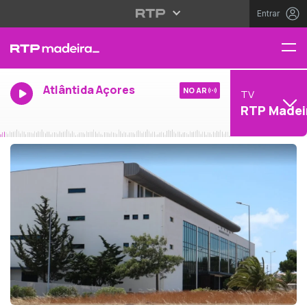
Entrar
Atlântida Açores
NO AR
TV
RTP Madei