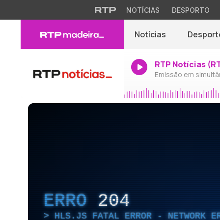
NOTÍCIAS
DESPORTO
Notícias
Desport
RTP Notícias (R
Emissão em simultâ
ERRO
204
HLS.JS FATAL ERROR - NETWORK E