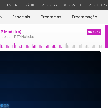
TELEVISÃO
RÁDIO
RTP PLAY
RTP PALCO
RTP ZIG ZA
o
Especiais
Programas
Programação
TP Madeira)
NO AR
neo com RTP Notícias
RROR