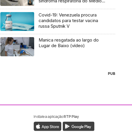
síndroma respiratória do Médio
Oriente (vídeo)
Covid-19: Venezuela procura
candidatos para testar vacina
russa Sputnik V
Manica resgatada ao largo do
Lugar de Baixo (vídeo)
PUB
Instale a aplicação
RTP Play
ebook da RTP Madeira
nstagram da RTP Madeira