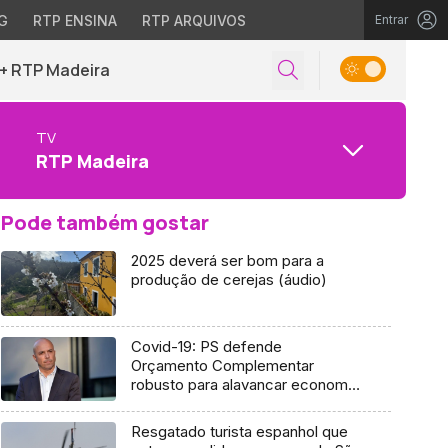
G
RTP ENSINA
RTP ARQUIVOS
Entrar
+ RTP Madeira
TV
RTP Madeira
Pode também gostar
2025 deverá ser bom para a
produção de cerejas (áudio)
Covid-19: PS defende
Orçamento Complementar
robusto para alavancar economia
(Áudio)
Resgatado turista espanhol que