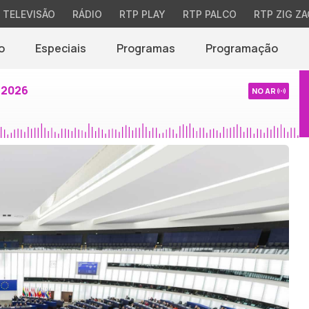
TELEVISÃO
RÁDIO
RTP PLAY
RTP PALCO
RTP ZIG ZA
o
Especiais
Programas
Programação
 2026
NO AR