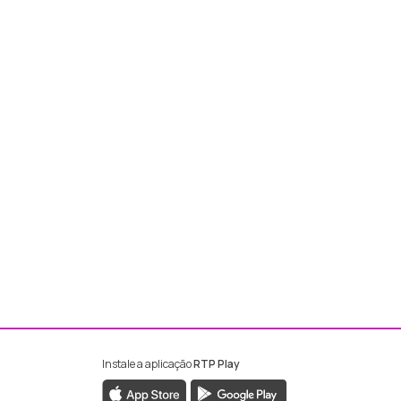
Instale a aplicação
RTP Play
ebook da RTP Madeira
nstagram da RTP Madeira