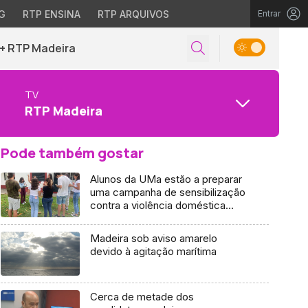
G
RTP ENSINA
RTP ARQUIVOS
Entrar
+ RTP Madeira
TV
RTP Madeira
Pode também gostar
Alunos da UMa estão a preparar
uma campanha de sensibilização
contra a violência doméstica
(vídeo)
Madeira sob aviso amarelo
devido à agitação marítima
Cerca de metade dos