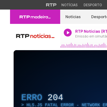
NOTÍCIAS
DESPORTO
Notícias
Desport
RTP Notícias (R
Emissão em simultâ
ERRO
204
HLS.JS FATAL ERROR - NETWORK E