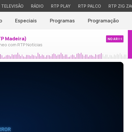
TELEVISÃO
RÁDIO
RTP PLAY
RTP PALCO
RTP ZIG ZA
o
Especiais
Programas
Programação
TP Madeira)
NO AR
neo com RTP Notícias
RROR