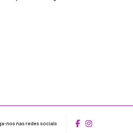
Aceder ao Fac
Aceder ao I
ga-nos nas redes sociais