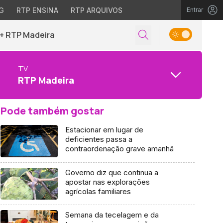
G
RTP ENSINA
RTP ARQUIVOS
Entrar
+ RTP Madeira
TV
RTP Madeira
Pode também gostar
Estacionar em lugar de
deficientes passa a
contraordenação grave amanhã
Governo diz que continua a
apostar nas explorações
agrícolas familiares
Semana da tecelagem e da