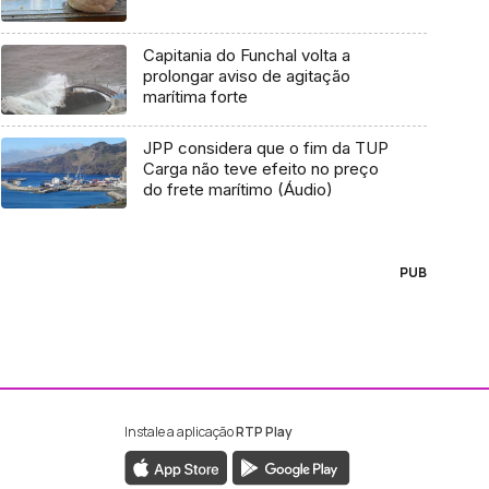
Capitania do Funchal volta a
prolongar aviso de agitação
marítima forte
JPP considera que o fim da TUP
Carga não teve efeito no preço
do frete marítimo (Áudio)
PUB
Instale a aplicação
RTP Play
ebook da RTP Madeira
nstagram da RTP Madeira