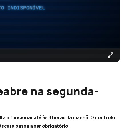
TO INDISPONÍVEL
eabre na segunda-
lta a funcionar até às 3 horas da manhã. O controlo
áscara passa a ser obrigatório.