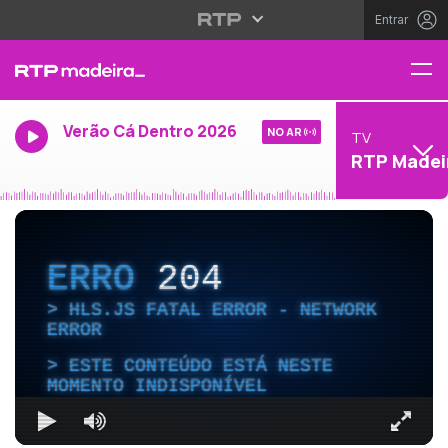
Entrar
Verão Cá Dentro 2026
NO AR
TV
RTP Madei
ERRO
204
HLS.JS FATAL ERROR - NETWORK
ERROR
ESTE CONTEÚDO ESTÁ NESTE
MOMENTO INDISPONÍVEL