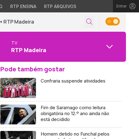
G
RTP ENSINA
RTP ARQUIVOS
Entrar
+ RTP Madeira
TV
RTP Madeira
Pode também gostar
Confraria suspende atividades
Fim de Saramago como leitura
obrigatória no 12.º ano ainda não
está decidido
Homem detido no Funchal pelos