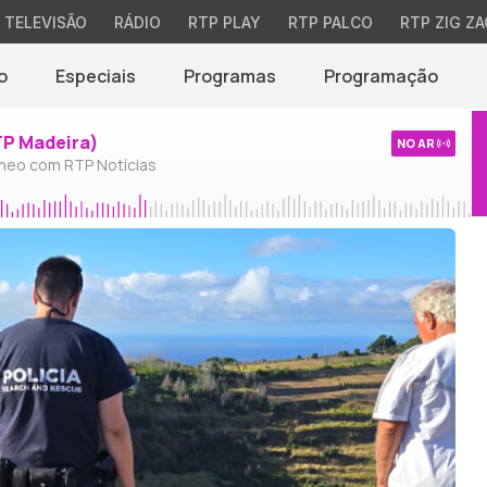
TELEVISÃO
RÁDIO
RTP PLAY
RTP PALCO
RTP ZIG ZA
o
Especiais
Programas
Programação
TP Madeira)
NO AR
neo com RTP Notícias