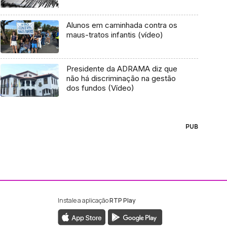
Alunos em caminhada contra os
maus-tratos infantis (vídeo)
Presidente da ADRAMA diz que
não há discriminação na gestão
dos fundos (Vídeo)
PUB
Instale a aplicação
RTP Play
ebook da RTP Madeira
nstagram da RTP Madeira