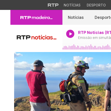
NOTÍCIAS
DESPORTO
Notícias
Desport
RTP Notícias (R
Emissão em simultâ