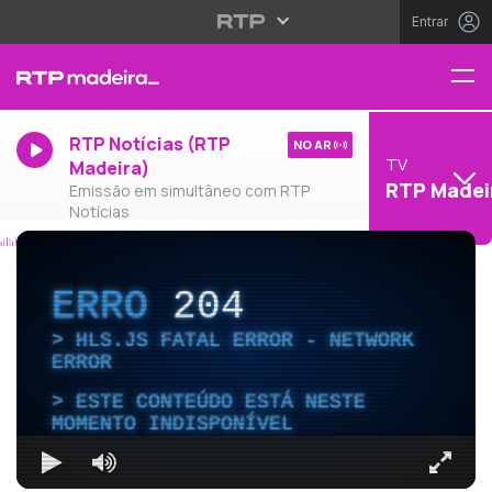
Entrar
RTP Notícias (RTP
NO AR
TV
Madeira)
RTP Madei
Emissão em simultâneo com RTP
Notícias
ERRO
204
HLS.JS FATAL ERROR - NETWORK
ERROR
ESTE CONTEÚDO ESTÁ NESTE
MOMENTO INDISPONÍVEL