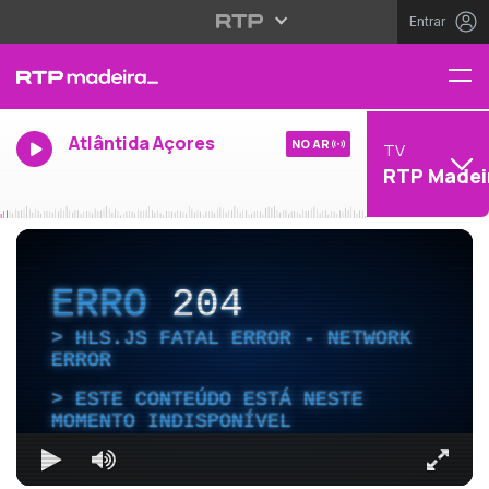
Entrar
Atlântida Açores
NO AR
TV
RTP Madei
ERRO
204
HLS.JS FATAL ERROR - NETWORK
ERROR
ESTE CONTEÚDO ESTÁ NESTE
MOMENTO INDISPONÍVEL