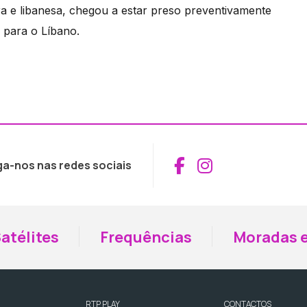
ra e libanesa, chegou a estar preso preventivamente
i para o Líbano.
Aceder ao Fac
Aceder ao I
ga-nos nas redes sociais
atélites
Frequências
Moradas e
RTP PLAY
CONTACTOS