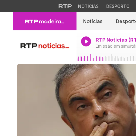
NOTÍCIAS
DESPORTO
Notícias
Desport
RTP Notícias (R
Emissão em simultâ