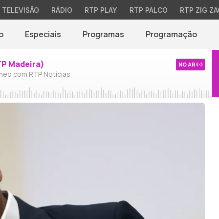
TELEVISÃO
RÁDIO
RTP PLAY
RTP PALCO
RTP ZIG ZA
o
Especiais
Programas
Programação
TP Madeira)
NO AR
neo com RTP Notícias