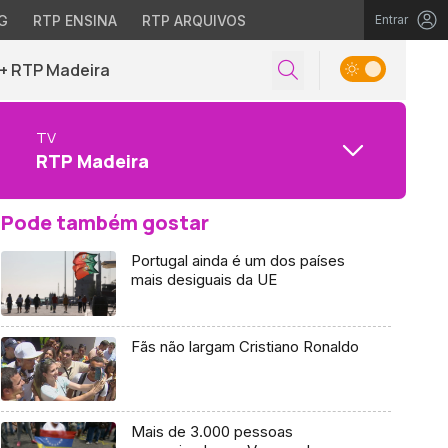
G
RTP ENSINA
RTP ARQUIVOS
Entrar
+ RTP Madeira
TV
RTP Madeira
Pode também gostar
Portugal ainda é um dos países
mais desiguais da UE
Fãs não largam Cristiano Ronaldo
Mais de 3.000 pessoas