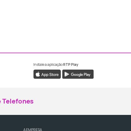
Instale a aplicação
RTP Play
ebook da RTP Madeira
nstagram da RTP Madeira
 Telefones
A EMPRESA