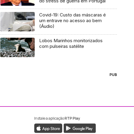
do stress de guerra em Portugal
Covid-19: Custo das máscaras é
um entrave no acesso ao bem
(Áudio)
Lobos Marinhos monitorizados
com pulseiras satélite
PUB
Instale a aplicação
RTP Play
ebook da RTP Madeira
nstagram da RTP Madeira