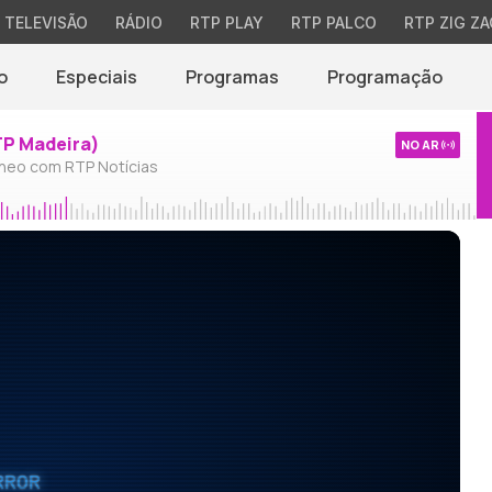
TELEVISÃO
RÁDIO
RTP PLAY
RTP PALCO
RTP ZIG ZA
o
Especiais
Programas
Programação
TP Madeira)
NO AR
neo com RTP Notícias
RROR