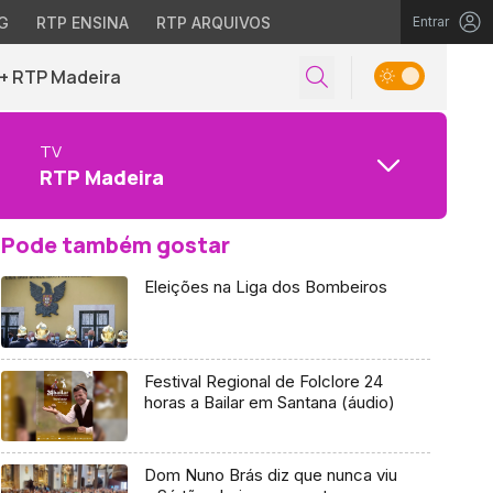
G
RTP ENSINA
RTP ARQUIVOS
Entrar
+ RTP Madeira
TV
RTP Madeira
Pode também gostar
Eleições na Liga dos Bombeiros
Festival Regional de Folclore 24
horas a Bailar em Santana (áudio)
Dom Nuno Brás diz que nunca viu