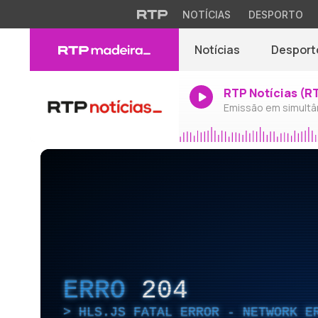
NOTÍCIAS
DESPORTO
Notícias
Desport
RTP Notícias (R
Emissão em simultâ
ERRO
204
HLS.JS FATAL ERROR - NETWORK E