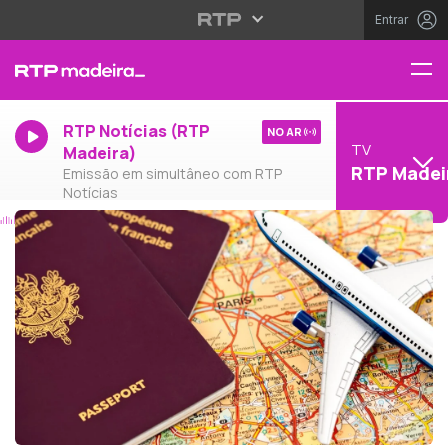
Entrar
RTP Notícias (RTP
NO AR
TV
Madeira)
RTP Madei
Emissão em simultâneo com RTP
Notícias