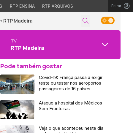
G
RTP ENSINA
RTP ARQUIVOS
Entrar
+ RTP Madeira
TV
RTP Madeira
Pode também gostar
Covid-19: França passa a exigir
teste ou testar nos aeroportos
passageiros de 16 países
Ataque a hospital dos Médicos
Sem Fronteiras
Veja o que aconteceu neste dia