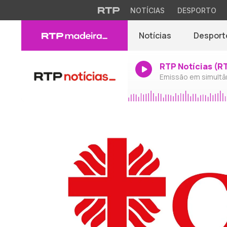
NOTÍCIAS
DESPORTO
Notícias
Desport
RTP Notícias (R
Emissão em simultâ