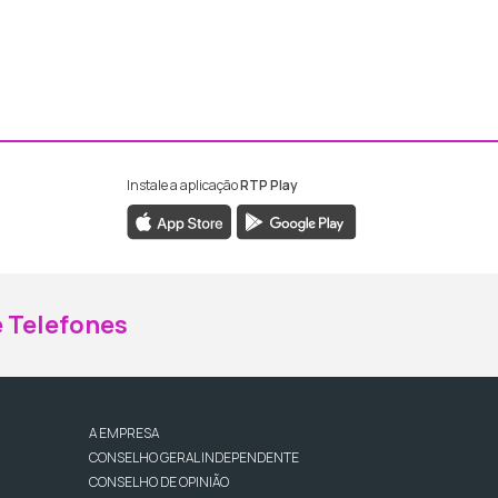
Instale a aplicação
RTP Play
ebook da RTP Madeira
nstagram da RTP Madeira
 Telefones
A EMPRESA
CONSELHO GERAL INDEPENDENTE
CONSELHO DE OPINIÃO