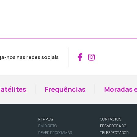
Aceder ao Fac
Aceder ao I
ga-nos nas redes sociais
atélites
Frequências
Moradas e
RTP PLAY
CONTACTOS
EM DIRETO
PROVEDORA DO
REVER PROGRAMAS
TELESPECTADOR