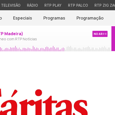
TELEVISÃO
RÁDIO
RTP PLAY
RTP PALCO
RTP ZIG ZA
o
Especiais
Programas
Programação
TP Madeira)
NO AR
neo com RTP Notícias