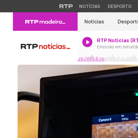
NOTÍCIAS
DESPORTO
Notícias
Desport
RTP Notícias (R
Emissão em simultâ