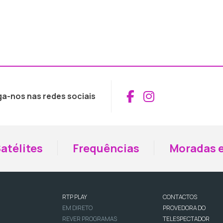
Aceder ao Fac
Aceder ao I
ga-nos nas redes sociais
atélites
Frequências
Moradas e
RTP PLAY
CONTACTOS
EM DIRETO
PROVEDORA DO
REVER PROGRAMAS
TELESPECTADOR