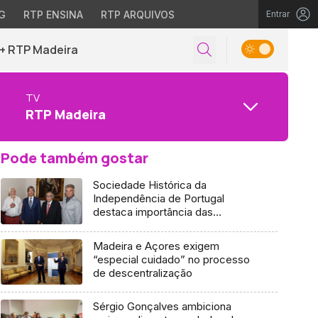
G
RTP ENSINA
RTP ARQUIVOS
Entrar
+ RTP Madeira
TV
RTP Madeira
Pode também gostar
Sociedade Histórica da
Independência de Portugal
destaca importância das
autonomias
Madeira e Açores exigem
“especial cuidado” no processo
de descentralização
Sérgio Gonçalves ambiciona