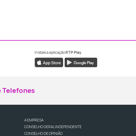
Instale a aplicação
RTP Play
ebook da RTP Madeira
nstagram da RTP Madeira
 Telefones
A EMPRESA
CONSELHO GERAL INDEPENDENTE
CONSELHO DE OPINIÃO