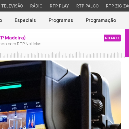
TELEVISÃO
RÁDIO
RTP PLAY
RTP PALCO
RTP ZIG ZA
o
Especiais
Programas
Programação
TP Madeira)
NO AR
neo com RTP Notícias