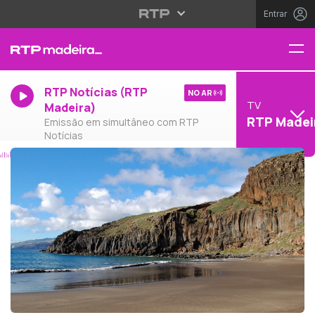
Entrar
RTP Notícias (RTP
NO AR
TV
Madeira)
RTP Madei
Emissão em simultâneo com RTP
Notícias