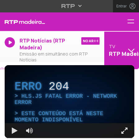
Entrar
RTP Notícias (RTP
NO AR
TV
Madeira)
RTP Madei
Emissão em simultâneo com RTP
Notícias
ERRO
204
HLS.JS FATAL ERROR - NETWORK
ERROR
ESTE CONTEÚDO ESTÁ NESTE
MOMENTO INDISPONÍVEL