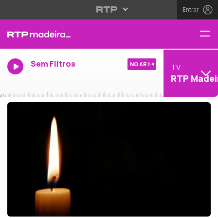
Entrar
Sem Filtros
NO AR
TV
RTP Madei