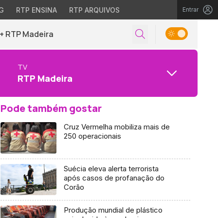
G
RTP ENSINA
RTP ARQUIVOS
Entrar
+ RTP Madeira
TV
RTP Madeira
Pode também gostar
Cruz Vermelha mobiliza mais de
250 operacionais
Suécia eleva alerta terrorista
após casos de profanação do
Corão
Produção mundial de plástico