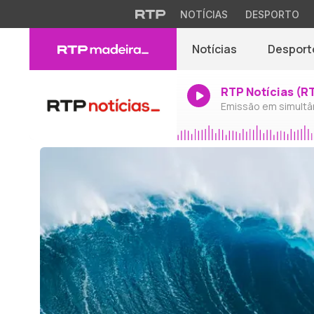
NOTÍCIAS
DESPORTO
Notícias
Desport
RTP Notícias (R
Emissão em simultâ