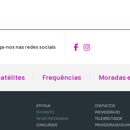
Aceder ao Fac
Aceder ao I
ga-nos nas redes sociais
atélites
Frequências
Moradas e
RTP PLAY
CONTACTOS
EM DIRETO
PROVEDORA DO
REVER PROGRAMAS
TELESPECTADOR
CONCURSOS
PROVEDORA DO OUVI