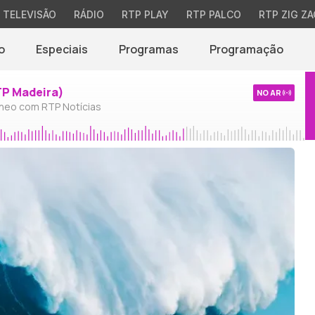
TELEVISÃO
RÁDIO
RTP PLAY
RTP PALCO
RTP ZIG ZA
o
Especiais
Programas
Programação
TP Madeira)
NO AR
neo com RTP Notícias