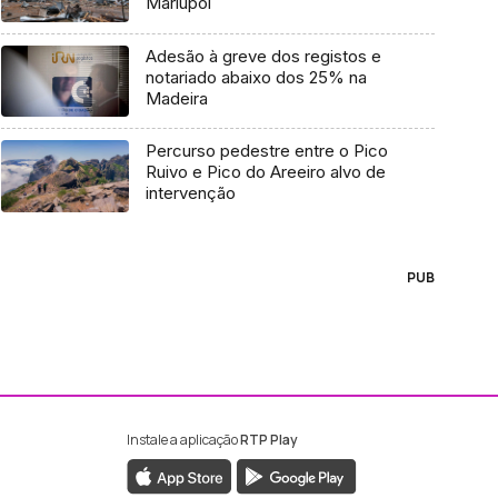
Mariupol
Adesão à greve dos registos e
notariado abaixo dos 25% na
Madeira
Percurso pedestre entre o Pico
Ruivo e Pico do Areeiro alvo de
intervenção
PUB
Instale a aplicação
RTP Play
ebook da RTP Madeira
nstagram da RTP Madeira