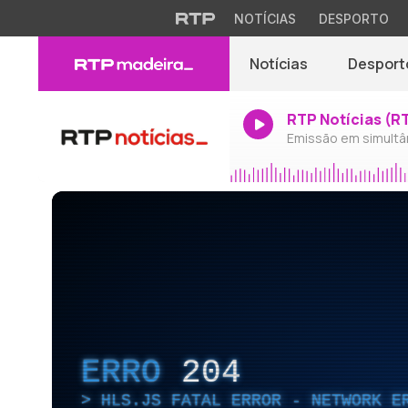
NOTÍCIAS
DESPORTO
Notícias
Desport
RTP Notícias (R
Emissão em simultâ
ERRO
204
HLS.JS FATAL ERROR - NETWORK E