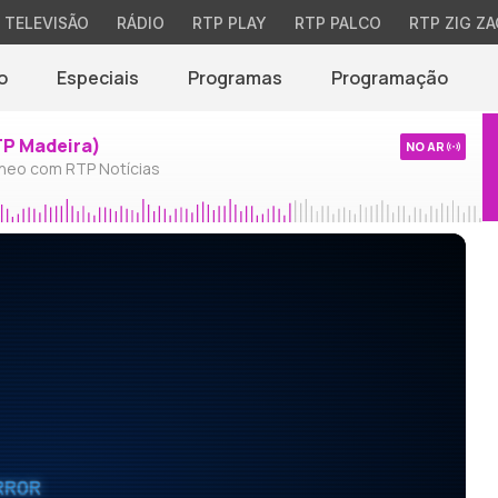
TELEVISÃO
RÁDIO
RTP PLAY
RTP PALCO
RTP ZIG ZA
o
Especiais
Programas
Programação
TP Madeira)
NO AR
neo com RTP Notícias
RROR