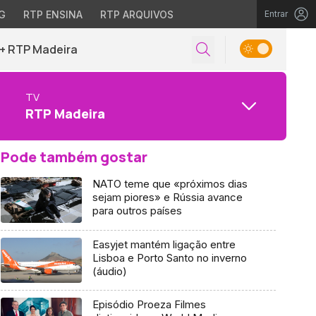
G
RTP ENSINA
RTP ARQUIVOS
Entrar
+ RTP Madeira
TV
RTP Madeira
Pode também gostar
NATO teme que «próximos dias
sejam piores» e Rússia avance
para outros países
Easyjet mantém ligação entre
Lisboa e Porto Santo no inverno
(áudio)
Episódio Proeza Filmes