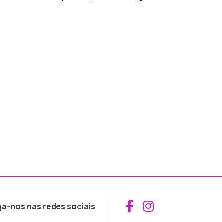
Aceder ao Fac
Aceder ao I
ga-nos nas redes sociais