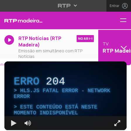
Entrar
RTP Notícias (RTP
NO AR
TV
Madeira)
RTP Madei
Emissão em simultâneo com RTP
Notícias
ERRO
204
HLS.JS FATAL ERROR - NETWORK
ERROR
ESTE CONTEÚDO ESTÁ NESTE
MOMENTO INDISPONÍVEL