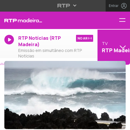
Entrar
RTP Notícias (RTP
NO AR
TV
Madeira)
RTP Madei
Emissão em simultâneo com RTP
Notícias