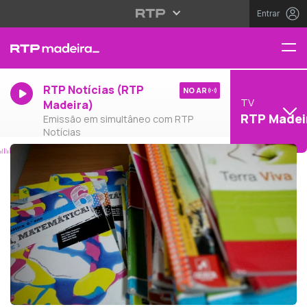
Entrar
RTP Notícias (RTP
NO AR
TV
Madeira)
RTP Madei
Emissão em simultâneo com RTP
Notícias