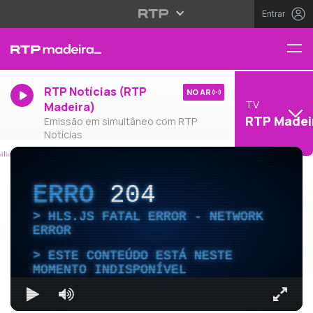
Entrar
RTP Notícias (RTP
NO AR
TV
Madeira)
RTP Madei
Emissão em simultâneo com RTP
Notícias
ERRO
204
HLS.JS FATAL ERROR - NETWORK
ERROR
ESTE CONTEÚDO ESTÁ NESTE
MOMENTO INDISPONÍVEL