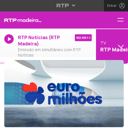
Entrar
RTP Notícias (RTP
NO AR
TV
Madeira)
RTP Madei
Emissão em simultâneo com RTP
Notícias