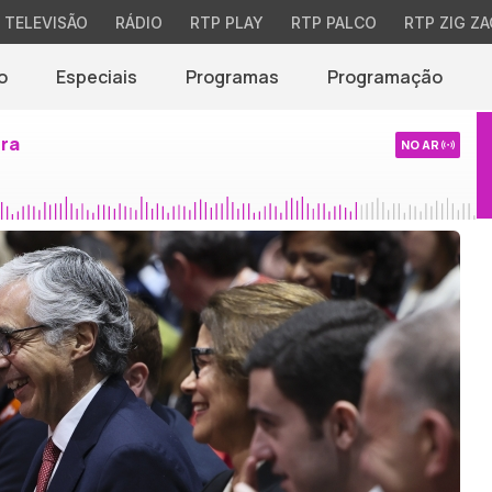
TELEVISÃO
RÁDIO
RTP PLAY
RTP PALCO
RTP ZIG ZA
o
Especiais
Programas
Programação
ira
NO AR