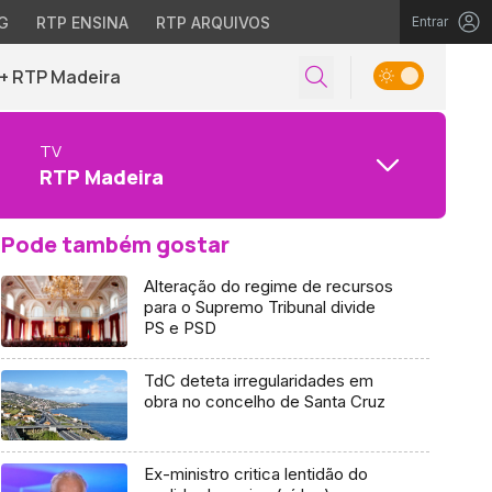
G
RTP ENSINA
RTP ARQUIVOS
Entrar
+ RTP Madeira
TV
RTP Madeira
Pode também gostar
Alteração do regime de recursos
para o Supremo Tribunal divide
PS e PSD
TdC deteta irregularidades em
obra no concelho de Santa Cruz
Ex-ministro critica lentidão do