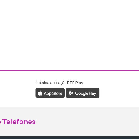
Instale a aplicação
RTP Play
ebook da RTP Madeira
nstagram da RTP Madeira
 Telefones