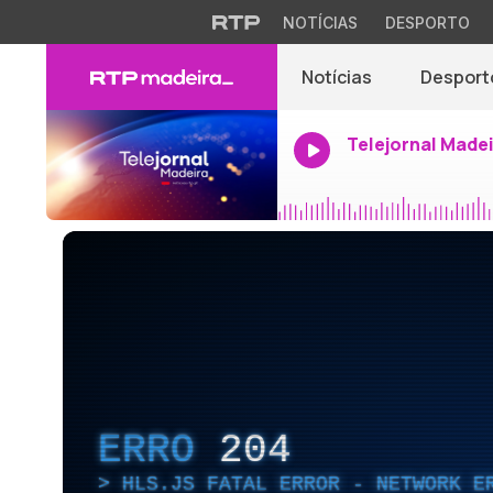
NOTÍCIAS
DESPORTO
Notícias
Desport
Telejornal Made
ERRO
204
HLS.JS FATAL ERROR - NETWORK E