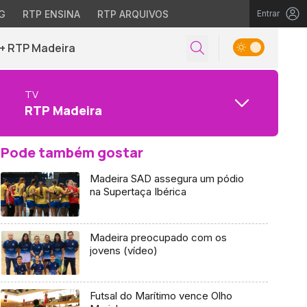
G
RTP ENSINA
RTP ARQUIVOS
Entrar
+ RTP Madeira
TV
RTP Madeira
Pode também gostar
Madeira SAD assegura um pódio
na Supertaça Ibérica
Madeira preocupado com os
jovens (vídeo)
Futsal do Marítimo vence Olho