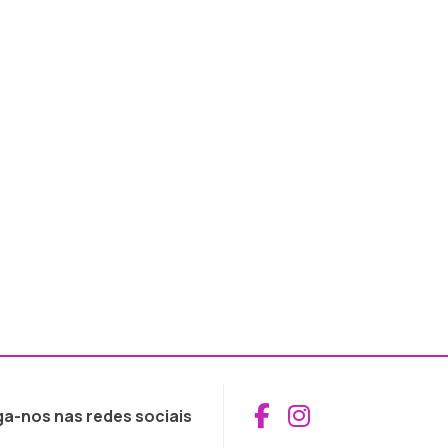
Aceder ao Fac
Aceder ao I
ga-nos nas redes sociais