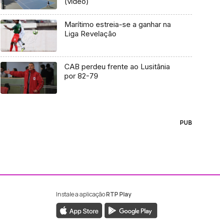
(vídeo)
Marítimo estreia-se a ganhar na
Liga Revelação
CAB perdeu frente ao Lusitânia
por 82-79
PUB
Instale a aplicação
RTP Play
ebook da RTP Madeira
nstagram da RTP Madeira