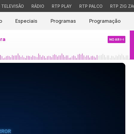
TELEVISÃO
RÁDIO
RTP PLAY
RTP PALCO
RTP ZIG ZA
o
Especiais
Programas
Programação
ira
NO AR
RROR