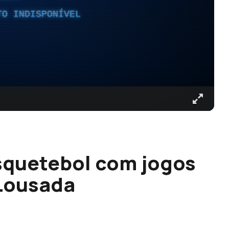
TO INDISPONÍVEL
squetebol com jogos
 Lousada