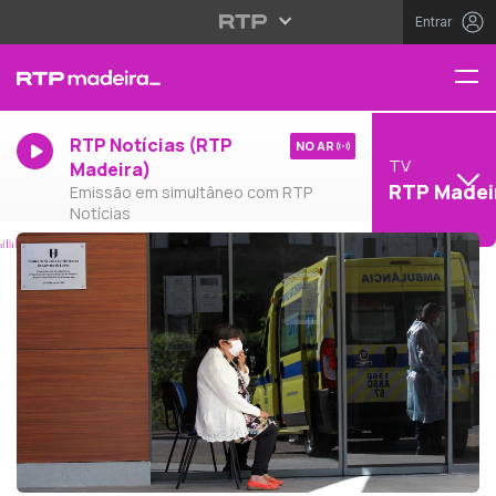
Entrar
RTP Notícias (RTP
NO AR
TV
Madeira)
RTP Madei
Emissão em simultâneo com RTP
Notícias