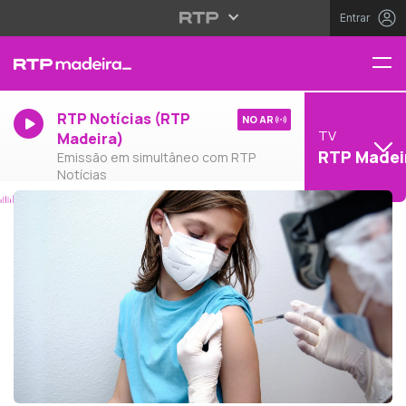
Entrar
RTP Notícias (RTP
NO AR
TV
Madeira)
RTP Madei
Emissão em simultâneo com RTP
Notícias