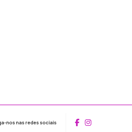
Aceder ao Fac
Aceder ao I
ga-nos nas redes sociais