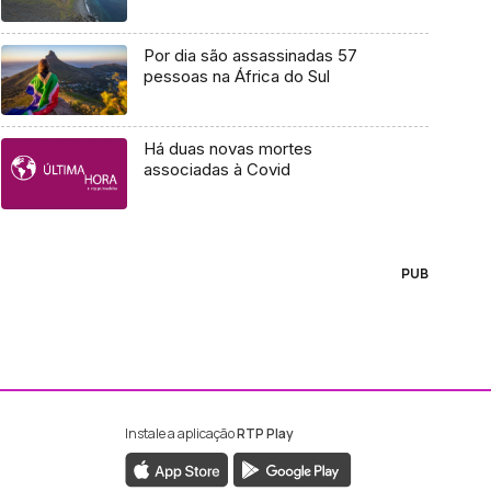
Por dia são assassinadas 57
pessoas na África do Sul
Há duas novas mortes
associadas à Covid
PUB
Instale a aplicação
RTP Play
ebook da RTP Madeira
nstagram da RTP Madeira