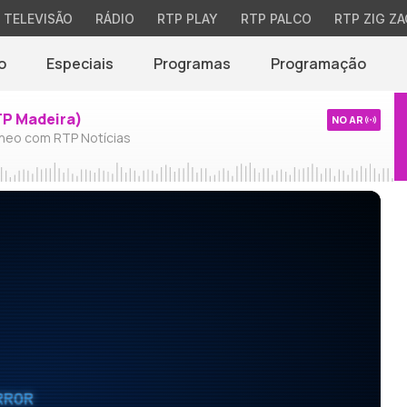
TELEVISÃO
RÁDIO
RTP PLAY
RTP PALCO
RTP ZIG ZA
o
Especiais
Programas
Programação
TP Madeira)
NO AR
neo com RTP Notícias
RROR