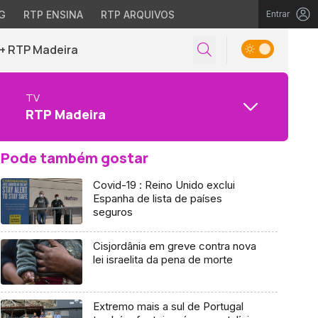
G
RTP ENSINA
RTP ARQUIVOS
Entrar
+ RTP Madeira
TV
RTP Madeira
Pode também gostar
Covid-19 : Reino Unido exclui
Espanha de lista de países
seguros
Cisjordânia em greve contra nova
lei israelita da pena de morte
Extremo mais a sul de Portugal