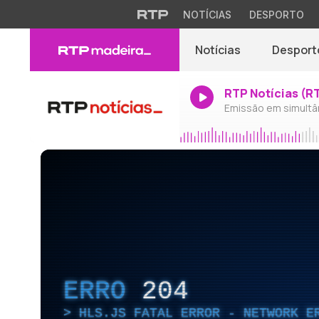
NOTÍCIAS
DESPORTO
Notícias
Desport
RTP Notícias (R
Emissão em simultâ
ERRO
204
HLS.JS FATAL ERROR - NETWORK E