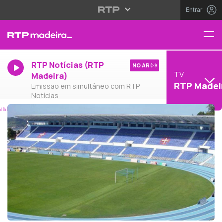
Entrar
RTP Notícias (RTP
NO AR
TV
Madeira)
RTP Madei
Emissão em simultâneo com RTP
Notícias